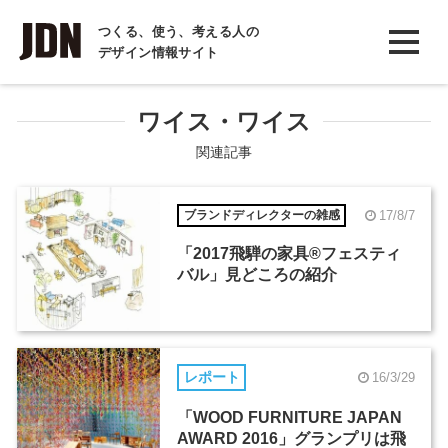
INTERVIEW
つくる、使う、考える人の
デザイン情報サイト
インタビュー
REPORT
ワイス・ワイス
レポート
関連記事
COLUMN
17/8/7
ブランドディレクターの雑感
コラム
「2017飛騨の家具®︎フェスティ
バル」見どころの紹介
レポート
16/3/29
「WOOD FURNITURE JAPAN
AWARD 2016」グランプリは飛