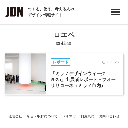
INTERVIEW
つくる、使う、考える人の
デザイン情報サイト
インタビュー
REPORT
ロエベ
レポート
関連記事
COLUMN
レポート
25/5/28
コラム
「ミラノデザインウィーク
2025」出展者レポート－フオー
リサローネ（ミラノ市内）
運営会社
広告・取材について
メルマガ
利用規約
お問い合わせ