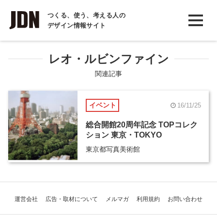
INTERVIEW
つくる、使う、考える人の
デザイン情報サイト
インタビュー
REPORT
レオ・ルビンファイン
レポート
関連記事
COLUMN
イベント
16/11/25
コラム
総合開館20周年記念 TOPコレク
ション 東京・TOKYO
東京都写真美術館
運営会社
広告・取材について
メルマガ
利用規約
お問い合わせ