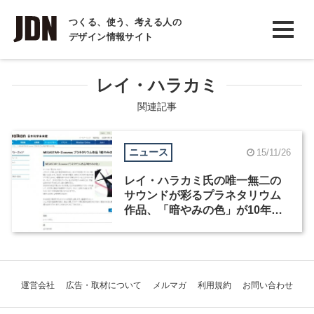
INTERVIEW
つくる、使う、考える人の
デザイン情報サイト
インタビュー
REPORT
レイ・ハラカミ
レポート
関連記事
COLUMN
ニュース
15/11/26
コラム
レイ・ハラカミ氏の唯一無二の
サウンドが彩るプラネタリウム
作品、「暗やみの色」が10年ぶ
りに特別上映
運営会社
広告・取材について
メルマガ
利用規約
お問い合わせ