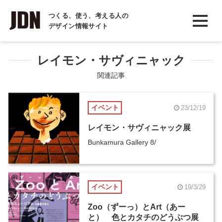
INTERVIEW
つくる、使う、考える人の
デザイン情報サイト
インタビュー
REPORT
レイモン・サヴィニャック
レポート
関連記事
COLUMN
イベント
23/12/19
コラム
レイモン・サヴィニャック展
Bunkamura Gallery 8/
イベント
19/3/29
Zoo（ずーっ）とArt（あー
と） 色とカタチのどうぶつ展