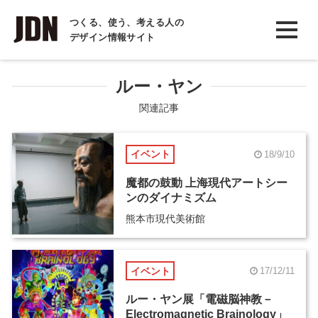
INTERVIEW
つくる、使う、考える人の
デザイン情報サイト
インタビュー
REPORT
ルー・ヤン
レポート
関連記事
COLUMN
イベント
18/9/10
コラム
魔都の鼓動 上海現代アートシー
ンのダイナミズム
熊本市現代美術館
イベント
17/12/11
ルー・ヤン展「電磁脳神教－
Electromagnetic Brainology」