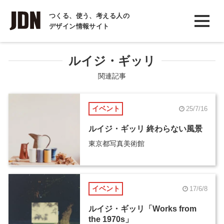
INTERVIEW
つくる、使う、考える人の
デザイン情報サイト
インタビュー
REPORT
ルイジ・ギッリ
レポート
関連記事
COLUMN
イベント
25/7/16
コラム
ルイジ・ギッリ 終わらない風景
東京都写真美術館
イベント
17/6/8
ルイジ・ギッリ「Works from
the 1970s」