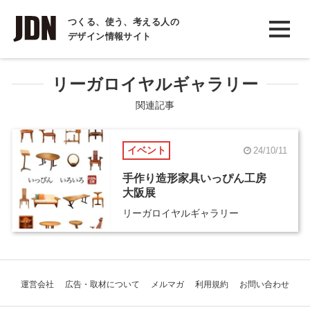
INTERVIEW
つくる、使う、考える人の
デザイン情報サイト
インタビュー
REPORT
リーガロイヤルギャラリー
レポート
関連記事
COLUMN
イベント
24/10/11
コラム
手作り造形家具いっぴん工房
大阪展
リーガロイヤルギャラリー
運営会社
広告・取材について
メルマガ
利用規約
お問い合わせ