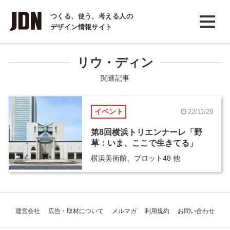
INTERVIEW
つくる、使う、考える人の
デザイン情報サイト
インタビュー
REPORT
リウ・ディン
レポート
関連記事
COLUMN
イベント
22/11/29
コラム
第8回横浜トリエンナーレ「野
草：いま、ここで⽣きてる」
横浜美術館、プロット48 他
運営会社
広告・取材について
メルマガ
利用規約
お問い合わせ