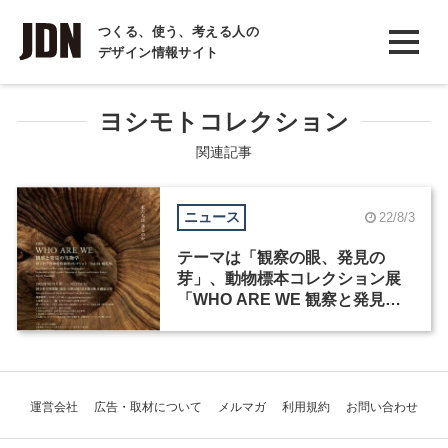
INTERVIEW
つくる、使う、考える人の
デザイン情報サイト
インタビュー
REPORT
ヨシモトコレクション
レポート
関連記事
COLUMN
ニュース
22/8/3
コラム
テーマは「観察の眼、発見の
芽」、動物標本コレクション展
「WHO ARE WE 観察と発見の
生物学」が8月5日から開催
運営会社
広告・取材について
メルマガ
利用規約
お問い合わせ