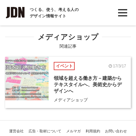
INTERVIEW
つくる、使う、考える人の
デザイン情報サイト
インタビュー
REPORT
メディアショップ
レポート
関連記事
COLUMN
イベント
17/3/17
コラム
領域を超える働き方－建築から
テキスタイルへ、美術史からデ
ザインへ
メディアショップ
運営会社
広告・取材について
メルマガ
利用規約
お問い合わせ