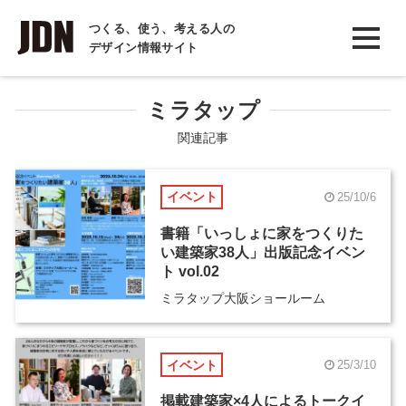
INTERVIEW
つくる、使う、考える人の
デザイン情報サイト
インタビュー
REPORT
ミラタップ
レポート
関連記事
COLUMN
イベント
25/10/6
コラム
書籍「いっしょに家をつくりた
い建築家38人」出版記念イベン
ト vol.02
ミラタップ大阪ショールーム
イベント
25/3/10
掲載建築家×4人によるトークイ