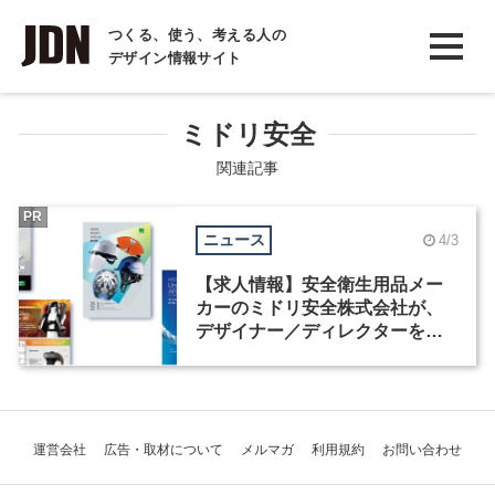
INTERVIEW
つくる、使う、考える人の
デザイン情報サイト
インタビュー
REPORT
ミドリ安全
レポート
関連記事
COLUMN
PR
ニュース
4/3
コラム
【求人情報】安全衛生用品メー
カーのミドリ安全株式会社が、
デザイナー／ディレクターを募
集
運営会社
広告・取材について
メルマガ
利用規約
お問い合わせ