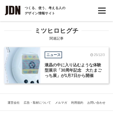
INTERVIEW
つくる、使う、考える人の
デザイン情報サイト
インタビュー
REPORT
ミツヒロヒグチ
レポート
関連記事
COLUMN
ニュース
25/12/3
コラム
液晶の中に入り込むような体験
型展示「30周年記念 大たまご
っち展」が1月7日から開催
運営会社
広告・取材について
メルマガ
利用規約
お問い合わせ