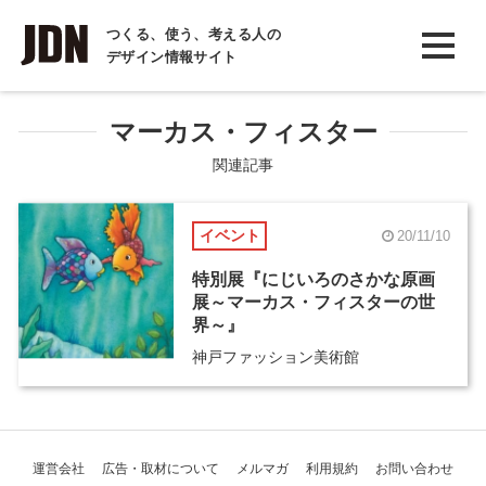
INTERVIEW
つくる、使う、考える人の
デザイン情報サイト
インタビュー
REPORT
マーカス・フィスター
レポート
関連記事
COLUMN
イベント
20/11/10
コラム
特別展『にじいろのさかな原画
展～マーカス・フィスターの世
界～』
神戸ファッション美術館
運営会社
広告・取材について
メルマガ
利用規約
お問い合わせ