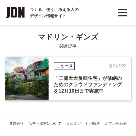
INTERVIEW
つくる、使う、考える人の
デザイン情報サイト
インタビュー
REPORT
マドリン・ギンズ
レポート
関連記事
COLUMN
ニュース
21/9/22
コラム
「三鷹天命反転住宅」が修繕の
ためのクラウドファンディング
を12月10日まで実施中
運営会社
広告・取材について
メルマガ
利用規約
お問い合わせ