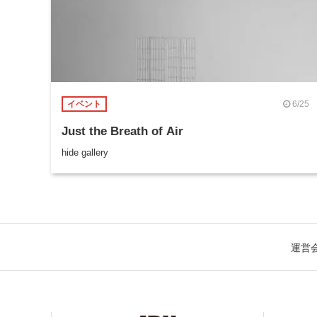
6/25
イベント
Just the Breath of Air
hide gallery
運営