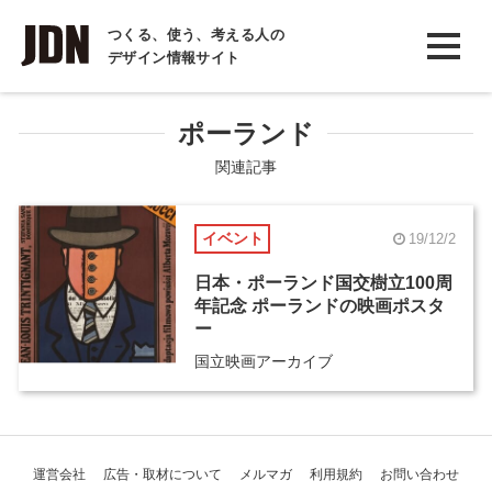
INTERVIEW
つくる、使う、考える人の
デザイン情報サイト
インタビュー
REPORT
ポーランド
レポート
関連記事
COLUMN
イベント
19/12/2
コラム
日本・ポーランド国交樹立100周
年記念 ポーランドの映画ポスタ
ー
国立映画アーカイブ
運営会社
広告・取材について
メルマガ
利用規約
お問い合わせ