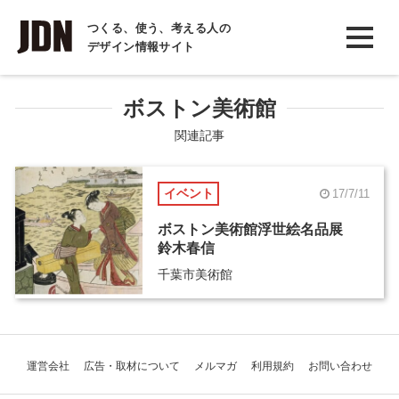
INTERVIEW
つくる、使う、考える人の
デザイン情報サイト
インタビュー
REPORT
ボストン美術館
レポート
関連記事
COLUMN
イベント
17/7/11
コラム
ボストン美術館浮世絵名品展
鈴木春信
千葉市美術館
運営会社
広告・取材について
メルマガ
利用規約
お問い合わせ