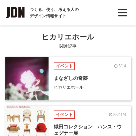
INTERVIEW
つくる、使う、考える人の
デザイン情報サイト
インタビュー
REPORT
ヒカリエホール
レポート
関連記事
COLUMN
イベント
5/14
コラム
まなざしの奇跡
ヒカリエホール
イベント
25/11/4
織田コレクション ハンス・ウ
ェグナー展