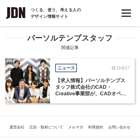
INTERVIEW
つくる、使う、考える人の
デザイン情報サイト
インタビュー
REPORT
パーソルテンプスタッフ
レポート
関連記事
COLUMN
PR
ニュース
21/6/17
コラム
【求人情報】パーソルテンプス
タッフ株式会社のCAD・
Creative事業部が、CADオペレ
ーターなど3職種を募集
運営会社
広告・取材について
メルマガ
利用規約
お問い合わせ