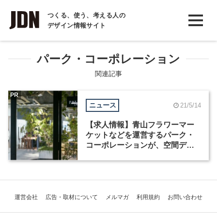
INTERVIEW
つくる、使う、考える人の
デザイン情報サイト
インタビュー
REPORT
パーク・コーポレーション
レポート
関連記事
COLUMN
PR
ニュース
21/5/14
コラム
【求人情報】青山フラワーマー
ケットなどを運営するパーク・
コーポレーションが、空間デザ
イナーなど3職種を募集
運営会社
広告・取材について
メルマガ
利用規約
お問い合わせ