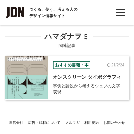
INTERVIEW
つくる、使う、考える人の
デザイン情報サイト
インタビュー
REPORT
ハマダナヲミ
レポート
関連記事
COLUMN
おすすめ書籍・本
21/2/24
コラム
オンスクリーン タイポグラフィ
事例と論説から考えるウェブの文字
表現
運営会社
広告・取材について
メルマガ
利用規約
お問い合わせ