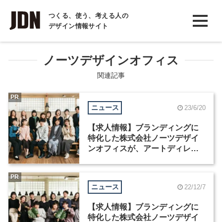
INTERVIEW
つくる、使う、考える人の
デザイン情報サイト
インタビュー
REPORT
ノーツデザインオフィス
レポート
関連記事
COLUMN
PR
ニュース
23/6/20
コラム
【求人情報】ブランディングに
特化した株式会社ノーツデザイ
ンオフィスが、アートディレク
ターなど3職種を募集
PR
ニュース
22/12/7
【求人情報】ブランディングに
特化した株式会社ノーツデザイ