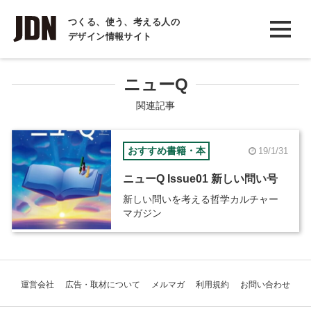
INTERVIEW
つくる、使う、考える人の
デザイン情報サイト
インタビュー
REPORT
ニューQ
レポート
関連記事
COLUMN
おすすめ書籍・本
19/1/31
コラム
ニューQ Issue01 新しい問い号
新しい問いを考える哲学カルチャー
マガジン
運営会社
広告・取材について
メルマガ
利用規約
お問い合わせ