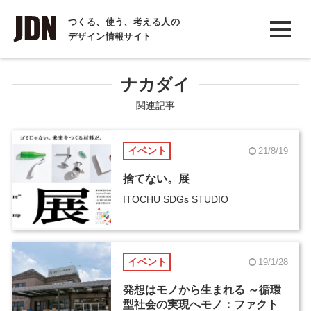
INTERVIEW
つくる、使う、考える人の
デザイン情報サイト
インタビュー
REPORT
ナカダイ
レポート
関連記事
COLUMN
イベント
21/8/19
コラム
捨てない。展
ITOCHU SDGs STUDIO
イベント
19/1/28
発想はモノから生まれる ～循環
型社会の実現へモノ：ファクト