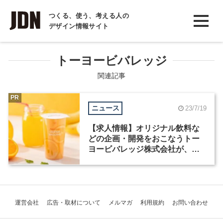
INTERVIEW
つくる、使う、考える人の
デザイン情報サイト
インタビュー
REPORT
トーヨービバレッジ
レポート
関連記事
COLUMN
PR
ニュース
23/7/19
コラム
【求人情報】オリジナル飲料な
どの企画・開発をおこなうトー
ヨービバレッジ株式会社が、パ
ッケージデザイナーなど2職種を
募集
運営会社
広告・取材について
メルマガ
利用規約
お問い合わせ