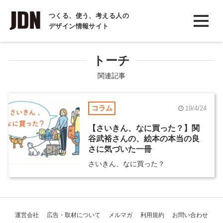
INTERVIEW
つくる、使う、考える人の
デザイン情報サイト
インタビュー
REPORT
トーチ
レポート
関連記事
COLUMN
コラム
19/4/24
コラム
【さいきん、なに買った？】関
谷武裕さんの、絵本の本当の良
さに気づいた一冊
さいきん、なに買った？
運営会社
広告・取材について
メルマガ
利用規約
お問い合わせ