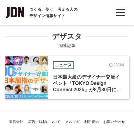
INTERVIEW
つくる、使う、考える人の
デザイン情報サイト
インタビュー
REPORT
デザスタ
レポート
関連記事
COLUMN
ニュース
25/8/4
コラム
日本最大級のデザイナー交流イ
ベント「TOKYO Design
Connect 2025」が8月30日に開
催
運営会社
広告・取材について
メルマガ
利用規約
お問い合わせ