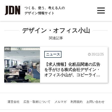
INTERVIEW
つくる、使う、考える人の
デザイン情報サイト
インタビュー
REPORT
デザイン・オフィス小山
レポート
関連記事
COLUMN
PR
ニュース
20/11/25
コラム
【求人情報】化粧品関連の広告
を手がける株式会社デザイン・
オフィス小山が、コピーライタ
ーとグラフィックデザイナーを
募集
運営会社
広告・取材について
メルマガ
利用規約
お問い合わせ