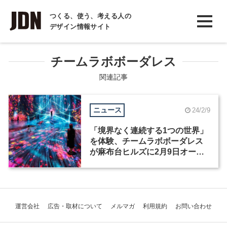
INTERVIEW
つくる、使う、考える人の
デザイン情報サイト
インタビュー
REPORT
チームラボボーダレス
レポート
関連記事
COLUMN
ニュース
24/2/9
コラム
「境界なく連続する1つの世界」
を体験、チームラボボーダレス
が麻布台ヒルズに2月9日オープ
ン
運営会社
広告・取材について
メルマガ
利用規約
お問い合わせ