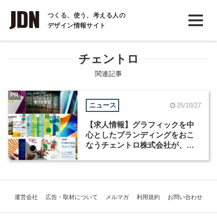
INTERVIEW
つくる、使う、考える人の
デザイン情報サイト
インタビュー
REPORT
チェントロ
レポート
関連記事
COLUMN
PR
ニュース
25/10/27
コラム
【求人情報】グラフィックを中
心としたブランディングをおこ
なうチェントロ株式会社が、デ
ザイナーを募集
運営会社
広告・取材について
メルマガ
利用規約
お問い合わせ