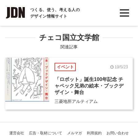
INTERVIEW
つくる、使う、考える人の
デザイン情報サイト
インタビュー
REPORT
チェコ国立文学館
レポート
関連記事
COLUMN
イベント
19/5/23
コラム
「ロボット」誕生100年記念 チ
ャペック兄弟の絵本・ブックデ
ザイン・舞台
三菱地所アルティアム
運営会社
広告・取材について
メルマガ
利用規約
お問い合わせ