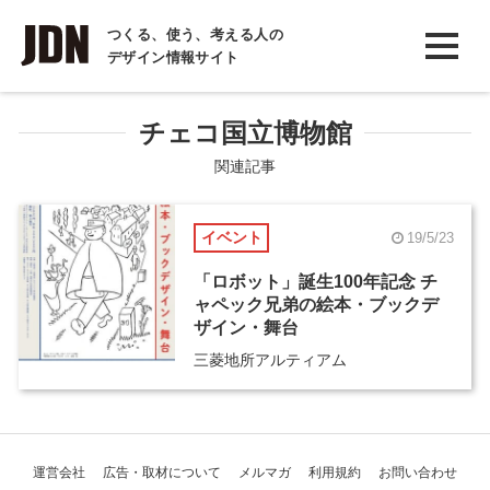
INTERVIEW
つくる、使う、考える人の
デザイン情報サイト
インタビュー
REPORT
チェコ国立博物館
レポート
関連記事
COLUMN
イベント
19/5/23
コラム
「ロボット」誕生100年記念 チ
ャペック兄弟の絵本・ブックデ
ザイン・舞台
三菱地所アルティアム
運営会社
広告・取材について
メルマガ
利用規約
お問い合わせ