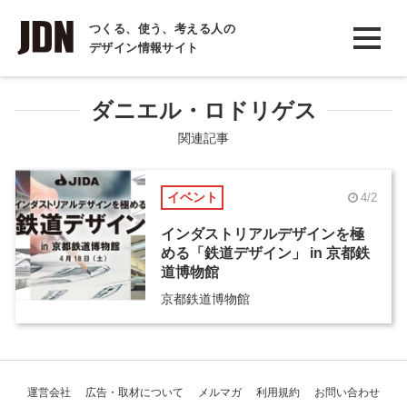
INTERVIEW
つくる、使う、考える人の
デザイン情報サイト
インタビュー
REPORT
ダニエル・ロドリゲス
レポート
関連記事
COLUMN
イベント
4/2
コラム
インダストリアルデザインを極
める「鉄道デザイン」 in 京都鉄
道博物館
京都鉄道博物館
運営会社
広告・取材について
メルマガ
利用規約
お問い合わせ