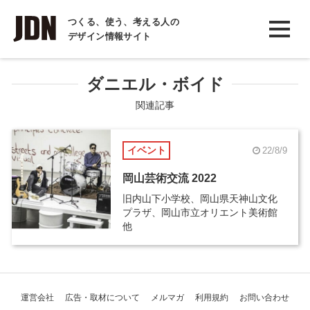
INTERVIEW
つくる、使う、考える人の
デザイン情報サイト
インタビュー
REPORT
ダニエル・ボイド
レポート
関連記事
COLUMN
イベント
22/8/9
コラム
岡山芸術交流 2022
旧内山下小学校、岡山県天神山文化
プラザ、岡山市立オリエント美術館
他
運営会社
広告・取材について
メルマガ
利用規約
お問い合わせ