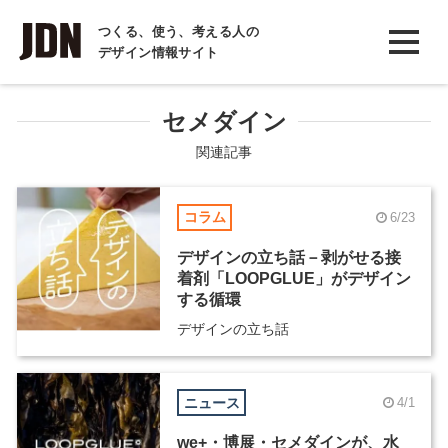
INTERVIEW
つくる、使う、考える人の
デザイン情報サイト
インタビュー
REPORT
セメダイン
レポート
関連記事
COLUMN
コラム
6/23
コラム
デザインの立ち話－剥がせる接
着剤「LOOPGLUE」がデザイン
する循環
デザインの立ち話
ニュース
4/1
we+・博展・セメダインが、⽔