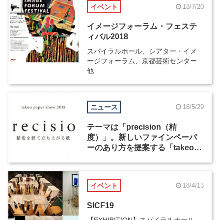
イベント
18/7/20
イメージフォーラム・フェステ
ィバル2018
スパイラルホール、シアター・イメ
ージフォーラム、京都芸術センター
他
ニュース
18/5/29
テーマは「precision（精
度）」。新しいファインペーパ
ーのあり方を提案する「takeo
paper show 2018」が4年ぶりに
開催
イベント
18/4/13
SICF19
【EXHIBITION】スパイラルホール、