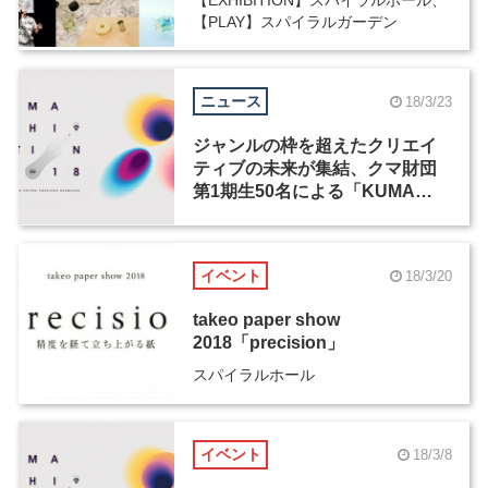
【PLAY】スパイラルガーデン
ニュース
18/3/23
ジャンルの枠を超えたクリエイ
ティブの未来が集結、クマ財団
第1期生50名による「KUMA
EXHIBITION 2018」が3月24日
から開催
イベント
18/3/20
takeo paper show
2018「precision」
スパイラルホール
イベント
18/3/8