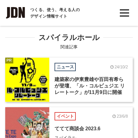
INTERVIEW
つくる、使う、考える人の
デザイン情報サイト
インタビュー
REPORT
スパイラルホール
レポート
関連記事
COLUMN
PR
ニュース
24/10/2
コラム
建築家の伊東豊雄や百田有希ら
が登壇、「ル・コルビュジエ リ
レートーク」が11月9日に開催
イベント
23/6/8
ててて商談会 2023.6
スパイラル