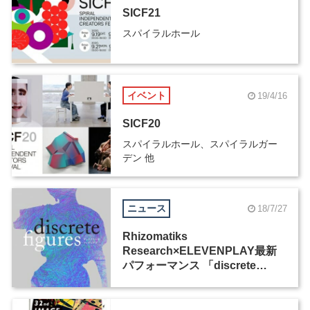
SICF21
スパイラルホール
イベント
19/4/16
SICF20
スパイラルホール、スパイラルガー
デン 他
ニュース
18/7/27
Rhizomatiks
Research×ELEVENPLAY最新
パフォーマンス 「discrete
figures」、待望の日本初公演が
スパイラルホールで8月31日から
3日間にわたって開催