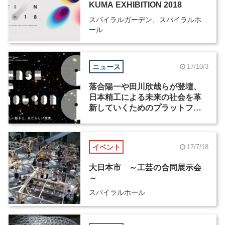
KUMA EXHIBITION 2018
スパイラルガーデン、スパイラルホ
ール
ニュース
17/10/3
落合陽一や田川欣哉らが登壇、
日本精工による未来の社会を革
新していくためのプラットフォ
ーム「NSK Future Forum 2」が
11月12日に開催
イベント
17/7/18
大日本市 ～工芸の合同展示会
～
スパイラルホール