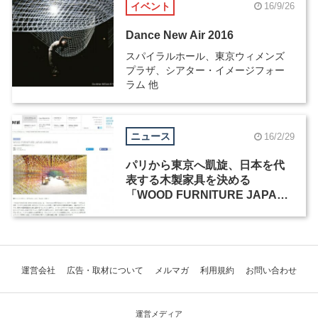
イベント
16/9/26
Dance New Air 2016
スパイラルホール、東京ウィメンズ
プラザ、シアター・イメージフォー
ラム 他
ニュース
16/2/29
パリから東京へ凱旋、日本を代
表する木製家具を決める
「WOOD FURNITURE JAPAN
AWARD 2016」
運営会社
広告・取材について
メルマガ
利用規約
お問い合わせ
運営メディア