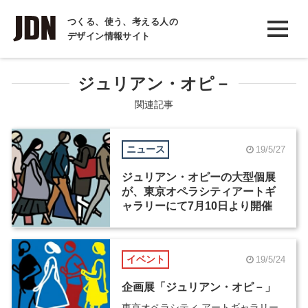
INTERVIEW
つくる、使う、考える人の
デザイン情報サイト
インタビュー
REPORT
ジュリアン・オピ－
レポート
関連記事
COLUMN
ニュース
19/5/27
コラム
ジュリアン・オピーの大型個展
が、東京オペラシティアートギ
ャラリーにて7月10日より開催
イベント
19/5/24
企画展「ジュリアン・オピ－」
東京オペラシティ アートギャラリー