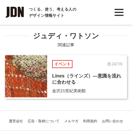
INTERVIEW
つくる、使う、考える人の
デザイン情報サイト
インタビュー
REPORT
ジュディ・ワトソン
レポート
関連記事
COLUMN
イベント
24/7/9
コラム
Lines（ラインズ）―意識を流れ
に合わせる
金沢21世紀美術館
運営会社
広告・取材について
メルマガ
利用規約
お問い合わせ