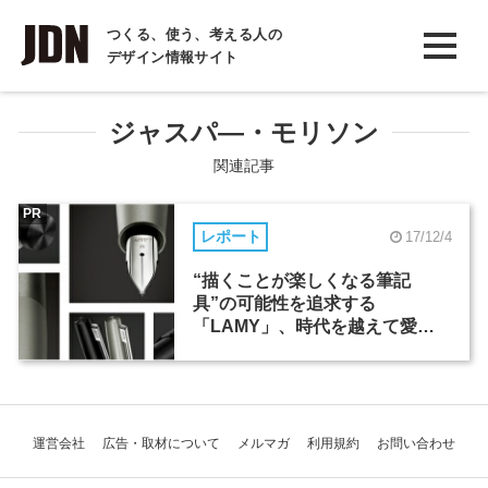
INTERVIEW
つくる、使う、考える人の
デザイン情報サイト
インタビュー
REPORT
ジャスパ―・モリソン
レポート
関連記事
COLUMN
PR
レポート
17/12/4
コラム
“描くことが楽しくなる筆記
具”の可能性を追求する
「LAMY」、時代を越えて愛さ
れるデザイン
運営会社
広告・取材について
メルマガ
利用規約
お問い合わせ