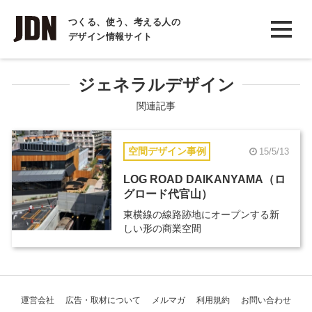
INTERVIEW
つくる、使う、考える人の
デザイン情報サイト
インタビュー
REPORT
ジェネラルデザイン
レポート
関連記事
COLUMN
空間デザイン事例
15/5/13
コラム
LOG ROAD DAIKANYAMA（ロ
グロード代官山）
東横線の線路跡地にオープンする新
しい形の商業空間
運営会社
広告・取材について
メルマガ
利用規約
お問い合わせ