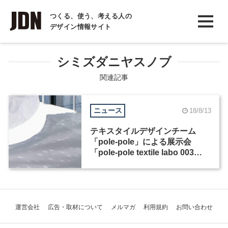
INTERVIEW
つくる、使う、考える人の
デザイン情報サイト
インタビュー
REPORT
シミズダニヤスノブ
レポート
関連記事
COLUMN
ニュース
18/8/13
コラム
テキスタイルデザインチーム
「pole-pole」による展示会
「pole-pole textile labo 003
“emerge”」が、8月30日から
CASE GALLERYで開催
運営会社
広告・取材について
メルマガ
利用規約
お問い合わせ