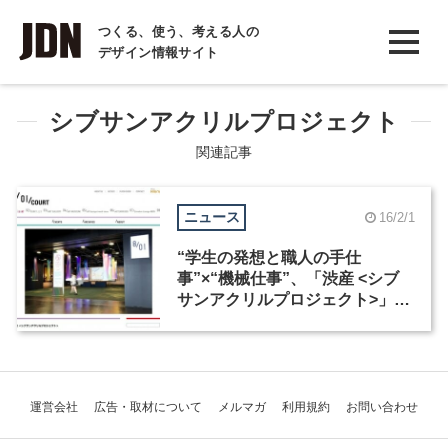
INTERVIEW
つくる、使う、考える人の
デザイン情報サイト
インタビュー
REPORT
シブサンアクリルプロジェクト
レポート
関連記事
COLUMN
ニュース
16/2/1
コラム
“学生の発想と職人の手仕
事”×“機械仕事”、「渋産 <シブ
サンアクリルプロジェクト>」の
新作発表
運営会社
広告・取材について
メルマガ
利用規約
お問い合わせ