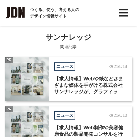
INTERVIEW
つくる、使う、考える人の
デザイン情報サイト
インタビュー
REPORT
サンナレッジ
レポート
関連記事
COLUMN
PR
ニュース
21/8/18
コラム
【求人情報】Webや紙などさま
ざまな媒体を手がける株式会社
サンナレッジが、グラフィック
デザイナーを募集
PR
ニュース
21/6/10
【求人情報】Web制作や美容健
康食品の製品開発コンサルを行