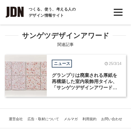
INTERVIEW
つくる、使う、考える人の
デザイン情報サイト
インタビュー
REPORT
サンゲツデザインアワード
レポート
関連記事
COLUMN
ニュース
25/3/14
コラム
グランプリは廃棄される厚紙を
再構築した室内装飾用タイル、
「サンゲツデザインアワード
2024」受賞作が発表
運営会社
広告・取材について
メルマガ
利用規約
お問い合わせ