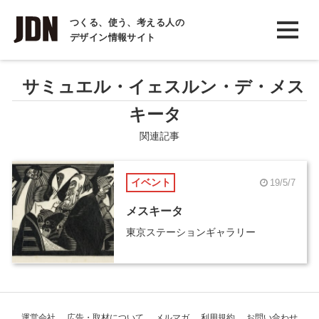
INTERVIEW
つくる、使う、考える人の
デザイン情報サイト
インタビュー
REPORT
サミュエル・イェスルン・デ・メス
レポート
キータ
COLUMN
関連記事
コラム
イベント
19/5/7
メスキータ
東京ステーションギャラリー
運営会社
広告・取材について
メルマガ
利用規約
お問い合わせ