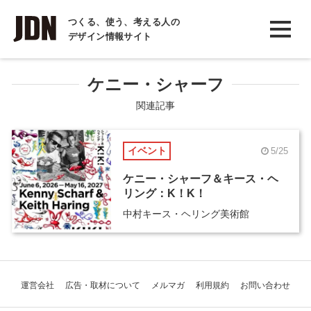
INTERVIEW
つくる、使う、考える人の
デザイン情報サイト
インタビュー
REPORT
ケニー・シャーフ
レポート
関連記事
COLUMN
イベント
5/25
コラム
ケニー・シャーフ＆キース・ヘ
リング：K！K！
中村キース・ヘリング美術館
運営会社
広告・取材について
メルマガ
利用規約
お問い合わせ