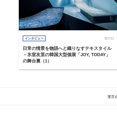
5/11
インタビュー
日常の情景を物語へと織りなすテキスタイル
－氷室友里の韓国大型個展「JOY, TODAY」
の舞台裏（1）
運営