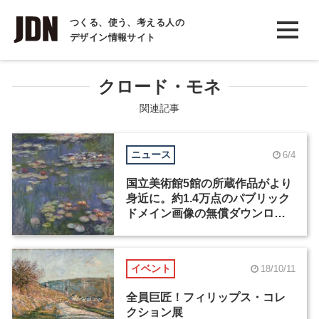
INTERVIEW
つくる、使う、考える人の
デザイン情報サイト
インタビュー
REPORT
クロード・モネ
レポート
関連記事
COLUMN
ニュース
6/4
コラム
国立美術館5館の所蔵作品がより
身近に。約1.4万点のパブリック
ドメイン画像の無償ダウンロー
ドが開始
イベント
18/10/11
全員巨匠！フィリップス・コレ
クション展